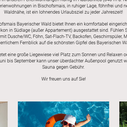
rienwohnungen in Bischofsmais, in ruhiger Lage, föhnfrei und ne
Waldnähe, ist ein lohnendes Urlaubsziel zu jeder Jahreszeit!
ofsmais Bayerischer Wald bietet Ihnen ein komfortabel eingeric
kon in Südlage (außer Appartement) ausgestattet sind. Fühlen S
mit Dusche/WC, Föhn, Sat-Flach-TV, Backofen, Geschirrspüler,
errlichem Fernblick auf die schönsten Gipfel des Bayerischen Wa
t eine große Liegewiese viel Platz zum Sonnen und Relaxen ode
uni bis September kann unser überdachter Außenpool genutzt w
Sauna gegen Gebühr.
Wir freuen uns auf Sie!