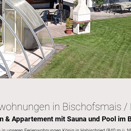
wohnungen in Bischofsmais /
 & Appartement mit Sauna und Pool im 
 in unseren Ferienwohnungen König in Habischried (840 m ü. NN